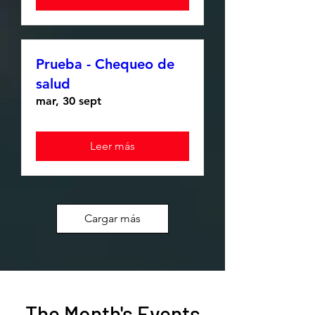
Prueba - Chequeo de
salud
mar, 30 sept
Leer más
Cargar más
The Month's Events