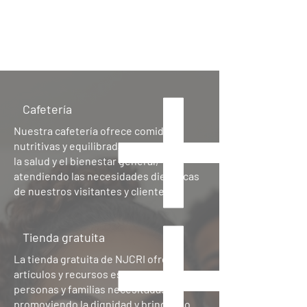
Cafetería
Nuestra cafetería ofrece comidas
nutritivas y equilibradas para promover
la salud y el bienestar general,
atendiendo las necesidades dietéticas
de nuestros visitantes y clientes.
Tienda gratuita
La tienda gratuita de NJCRI ofrece
artículos y recursos esenciales a
personas y familias necesitadas,
promoviendo la dignidad y brindando