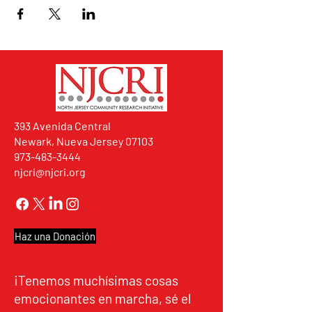
393 Avenida Central
Newark, Nueva Jersey 07103
973-483-3444
njcri@njcri.org
Haz una Donación
¡Tenemos muchísimas cosas
emocionantes en marcha, sé el