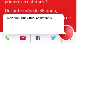
primero en enterarte!
Durante más de 35 años,
NJCRI ha brindado servicios de
atención y tratamiento a
personas en el norte de Nueva
Jersey, de acuerdo con los
estándares federales y
estatales de calidad,
responsabilidad y acceso
equitativo.
Programas y Servicios
Acerca de
Eventos
Contáctanos