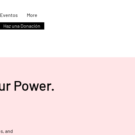
Eventos
More
Haz una Donación
our Power.
es, and