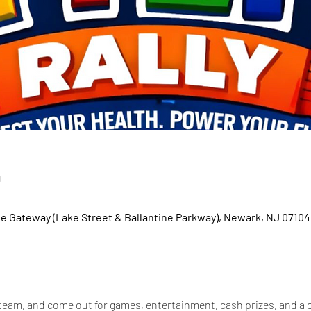
n
ne Gateway (Lake Street & Ballantine Parkway), Newark, NJ 07104
 team, and come out for games, entertainment, cash prizes, and a 