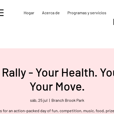
Hogar
Acerca de
Programas y servicios
Rally - Your Health. Y
Your Move.
sáb, 25 jul
  |  
Branch Brook Park
s for an action-packed day of fun, competition, music, food, priz