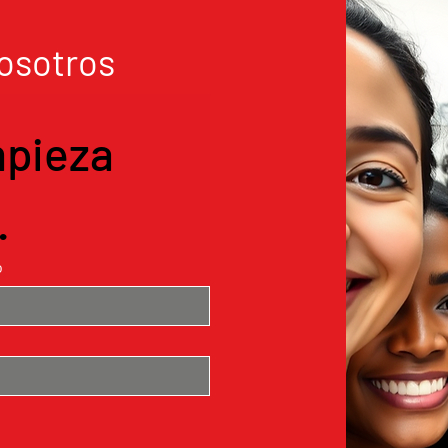
osotros
pieza 
.
o