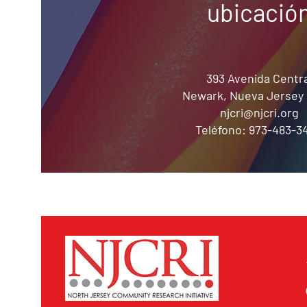
ubicació
393 Avenida Centra
Newark, Nueva Jersey 
njcri@njcri.org
Teléfono: 973-483-3