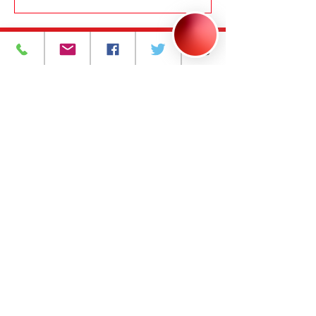
393 Avenida Central
Newark, Nueva Jersey 07103
973-483-3444
njcri@njcri.org
Haz una Donación
¡Tenemos muchísimas cosas
emocionantes en marcha, sé el
primero en enterarte!