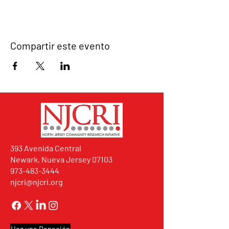
Compartir este evento
393 Avenida Central
Newark, Nueva Jersey 07103
973-483-3444
njcri@njcri.org