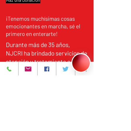
Haz una Donación
¡Tenemos muchísimas cosas
emocionantes en marcha, sé el
primero en enterarte!
Durante más de 35 años,
NJCRI ha brindado servicios de
atención y tratamiento a
personas en el norte de Nueva
Jersey, de acuerdo con los
estándares federales y
estatales de calidad,
responsabilidad y acceso
equitativo.
Programas y Servicios