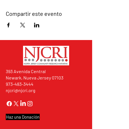
Compartir este evento
393 Avenida Central
Newark, Nueva Jersey 07103
973-483-3444
njcri@njcri.org
Haz una Donación