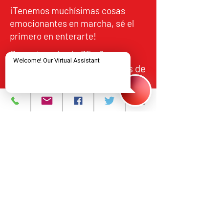
¡Tenemos muchísimas cosas
emocionantes en marcha, sé el
primero en enterarte!
Durante más de 35 años,
NJCRI ha brindado servicios de
atención y tratamiento a
personas en el norte de Nueva
Jersey, de acuerdo con los
estándares federales y
estatales de calidad,
responsabilidad y acceso
equitativo.
Programas y Servicios
Acerca de