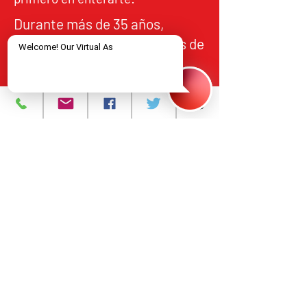
Durante más de 35 años,
NJCRI ha brindado servicios de
atención y tratamiento a
personas en el norte de Nueva
Jersey, de acuerdo con los
estándares federales y
estatales de calidad,
responsabilidad y acceso
equitativo.
Programas y Servicios
Acerca de
Eventos
Contáctanos