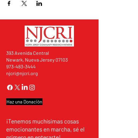
393 Avenida Central
Newark, Nueva Jersey 07103
973-483-3444
njcri@njcri.org
Haz una Donación
¡Tenemos muchísimas cosas
emocionantes en marcha, sé el
primero en enterarte!