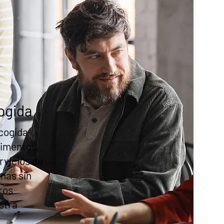
ogida
cogida
limentos,
rvicios de
nas sin
ros
stra