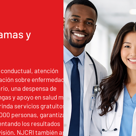
amas y
 conductual, atención
cación sobre enfermedades
rio, una despensa de
ingas y apoyo en salud mental.
rinda servicios gratuitos y
,000 personas, garantizando el
ntando los resultados
isión. NJCRI también apoya a