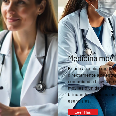
Medicina móvi
Brinda atención médica
directamente a nuestr
comunidad a través de c
móviles o unidades de t
brindando servicios mé
esenciales.
Leer Más