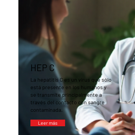
HEP C
La hepatitis C es un virus que sólo
está presente en los humanos y
se transmite principalmente a
través del contacto con sangre
contaminada.
Leer más