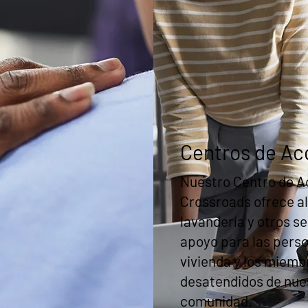
Centros de Ac
Nuestro Centro de A
Crossroads ofrece a
lavandería y otros se
apoyo para las perso
vivienda y los miemb
desatendidos de nue
comunidad.