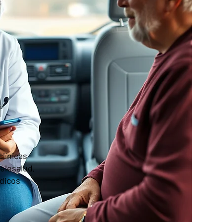
l
a
línicas
elesalud,
dicos