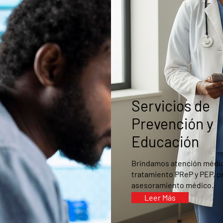
Servicios de
Prevención y
Educación
Brindamos atención médic
tratamiento PReP y PEP, p
asesoramiento médico.
Leer Más