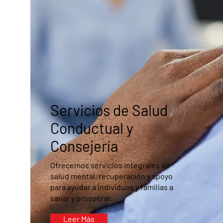
Servicios de Salud
Conductual y
Consejería
Ofrecemos servicios integrales de
salud mental, recuperación y apoyo
para ayudar a individuos y familias a
sanar y prosperar.
Leer Más