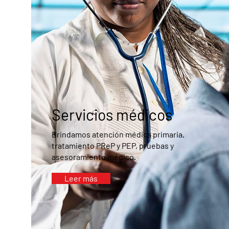
Servicios médicos
Brindamos atención médica primaria,
tratamiento PReP y PEP, pruebas y
asesoramiento médico.
Leer más