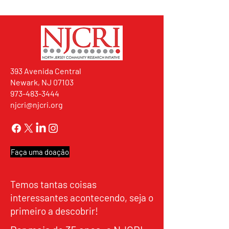
393 Avenida Central
Newark, NJ 07103
973-483-3444
njcri@njcri.org
Faça uma doação
Temos tantas coisas
interessantes acontecendo, seja o
primeiro a descobrir!