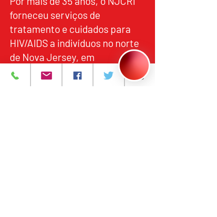
Por mais de 35 anos, o NJCRI
forneceu serviços de
tratamento e cuidados para
HIV/AIDS a indivíduos no norte
de Nova Jersey, em
alinhamento com os padrões
federais e estaduais de
qualidade, responsabilidade e
acesso equitativo.
Programas e Serviços
Sobre
Eventos
Contate-nos
Carreiras
política de Privacidade