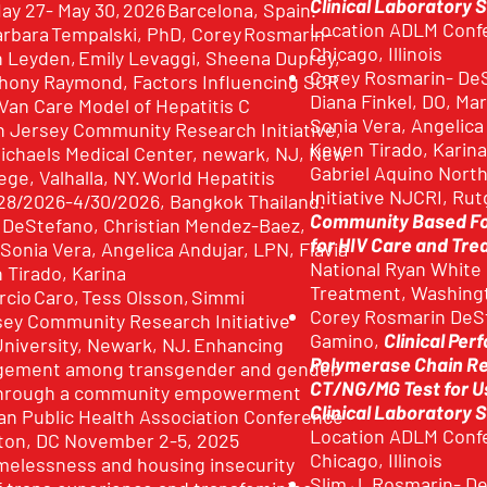
Clinical Laboratory 
y 27- May 30, 2026 Barcelona, Spain.
Location ADLM Confe
arbara Tempalski, PhD, Corey Rosmarin-
Chicago, Illinois
 Leyden, Emily Levaggi, Sheena Duprey,
Corey Rosmarin- DeS
thony Raymond, Factors Influencing SCR
Diana Finkel, DO, Ma
 Van Care Model of Hepatitis C
Sonia Vera, Angelica
 Jersey Community Research Initiative,
Keven Tirado, Karin
ichaels Medical Center, newark, NJ, New
Gabriel Aquino Nor
ege, Valhalla, NY. World Hepatitis
Initiative NJCRI, Ru
28/2026-4/30/2026, Bangkok Thailand.
Community Based Foo
 DeStefano, Christian Mendez-Baez,
for HIV Care and Tre
 Sonia Vera, Angelica Andujar, LPN, Flavia
National Ryan White
 Tirado, Karina
Treatment, Washing
cio Caro, Tess Olsson, Simmi
Corey Rosmarin DeSt
sey Community Research Initiative
Gamino,
Clinical Per
niversity, Newark, NJ. Enhancing
Polymerase Chain R
gement among transgender and gender
CT/NG/MG Test for Us
 through a community empowerment
Clinical Laboratory 
n Public Health Association Conference
Location ADLM Confe
ton, DC November 2-5, 2025
Chicago, Illinois
melessness and housing insecurity
Slim J, Rosmarin- De