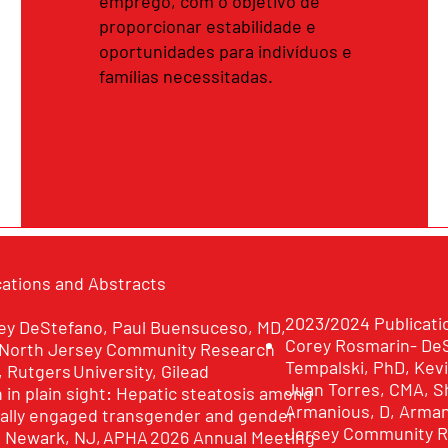
emprego, com o objetivo de
proporcionar estabilidade e
oportunidades para indivíduos e
famílias necessitadas.
cations and Abstracts
2023/2024 Publicati
rey DeStefano, Paul Buensuceso, MD,
Corey Rosmarin- DeS
, North Jersey Community Research
Tempalski, PhD, Kev
), Rutgers University, Gilead
Juan Torres, CMA, S
 in plain sight: Hepatic steatosis among
Armanious, D, Arman
ically engaged transgender and gender
Jersey Community Re
n Newark, NJ, APHA 2026 Annual Meeting