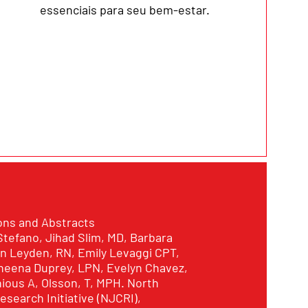
essenciais para seu bem-estar.
ons and Abstracts
tefano, Jihad Slim, MD, Barbara
in Leyden, RN, Emily Levaggi CPT,
heena Duprey, LPN, Evelyn Chavez,
ious A, Olsson, T, MPH. North
search Initiative (NJCRI),