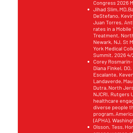
Congress 2026 Ma
Jihad Slim, MD,B
DeStefano, Kevin
Juan Torres, An
rates in a Mobile
Treatment, North
Newark, NJ, St M
York Medical Coll
Summit, 2026 4/
Corey Rosmarin-
Diana Finkel, DO,
Escalante, Keven
Landaverde, Maur
Dutra. North Jer
NJCRI, Rutgers U
healthcare enga
diverse people
program, America
(APHA), Washing
Olsson, Tess, Ho