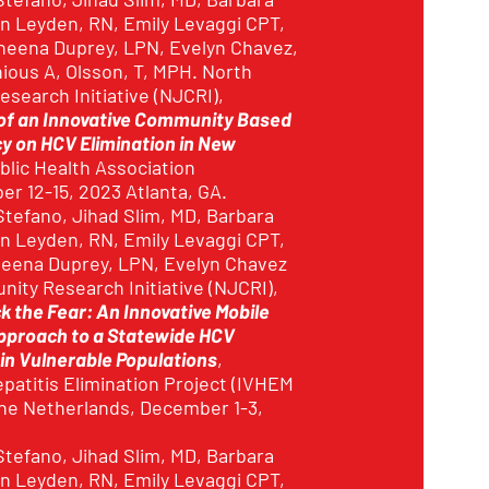
in Leyden, RN, Emily Levaggi CPT,
heena Duprey, LPN, Evelyn Chavez,
ious A, Olsson, T, MPH. North
search Initiative (NJCRI),
of an Innovative Community Based
 on HCV Elimination in New
blic Health Association
r 12-15, 2023 Atlanta, GA.
tefano, Jihad Slim, MD, Barbara
in Leyden, RN, Emily Levaggi CPT,
eena Duprey, LPN, Evelyn Chavez
ity Research Initiative (NJCRI),
k the Fear: An Innovative Mobile
proach to a Statewide HCV
e in Vulnerable Populations
,
epatitis Elimination Project (IVHEM
he Netherlands, December 1-3,
tefano, Jihad Slim, MD, Barbara
in Leyden, RN, Emily Levaggi CPT,