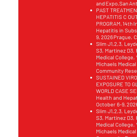
and Expo,San An
PAST TREATMEN
HEPATITIS C OU
PROGRAM, 14th I
Hepatitis in Sub
9, 2026 Prague, 
Slim J1,2,3, Ley
S3, Martinez D3,
Medical College, 
Michaels Medical
Community Resea
SUSTAINED VIR
EXPOSURE TO GL
WORLD CASE SERI
Health and Hepat
October 6-9, 202
Slim J1,2,3, Ley
S3, Martinez D3,
Medical College, 
Michaels Medical