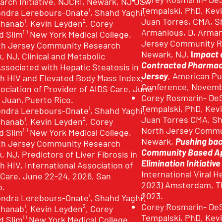
rch Initiative, NJCRI, Newark, NJ USA
Tempalski, PhD, Kev
ondra Lerebours-Onate¹, Shahd Yaghi¹,
Juan Torres, CMA, S
nab¹, Kevin Leyden², Corey
Armanious, D, Arman
 Slim¹ ¹ New York Medical College,
Jersey Community Re
orth Jersey Community Research
Newark, NJ.
I
mpact 
k, NJ, Clinical and Metabolic
Contracted Pharmacy
Associated with Hepatic Steatosis in
Jersey
, American Pu
th HIV and Elevated Body Mass Index,
Conference, Novembe
sociation of Provider of AIDS Care, June
Corey Rosmarin- DeS
 Juan, Puerto Rico.
Tempalski, PhD, Kev
ondra Lerebours-Onate¹, Shahd Yaghi¹,
Juan Torres CMA, Sh
nab¹, Kevin Leyden², Corey
North Jersey Commun
 Slim¹ ¹ New York Medical College,
Newark,
Pushing bac
orth Jersey Community Research
Community Based Ap
k, NJ, Predictors of Liver Fibrosis in
Elimination Initiativ
h HIV, International Association of
International Viral H
 Care, June 22-24, 2026, San
2023) Amsterdam, T
o.
2023.
ondra Lerebours-Onate¹, Shahd Yaghi¹,
Corey Rosmarin- DeS
nab¹, Kevin Leyden², Corey
Tempalski, PhD, Kev
 Slim¹ ¹ New York Medical College,