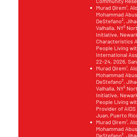
Community Resea
Murad Qirem¹, Al
Mohammad Abusha
DeStefano², Jihad
Valhalla, NY² N
Initiative, Newar
Characteristics 
People Living wi
International As
22-24, 2026, San
Murad Qirem¹, Al
Mohammad Abusha
DeStefano², Jihad
Valhalla, NY² N
Initiative, Newar
People Living wit
Provider of AIDS
Juan, Puerto Ric
Murad Qirem¹, Al
Mohammad Abusha
DeStefano², Jihad