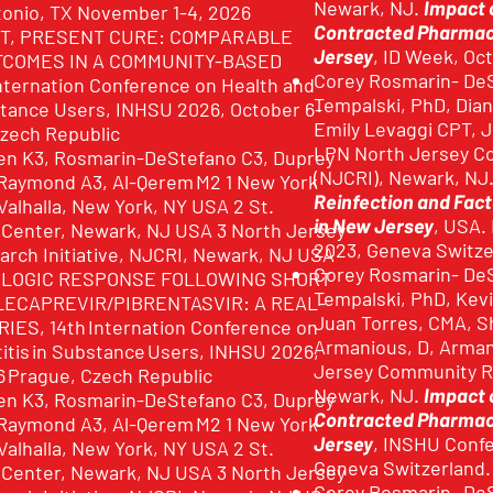
Newark, NJ.
Impact 
tonio, TX November 1-4, 2026
Contracted Pharmacy
T, PRESENT CURE: COMPARABLE
Jersey
, ID Week, Oc
TCOMES IN A COMMUNITY-BASED
Corey Rosmarin- DeS
nternation Conference on Health and
Tempalski, PhD, Dian
stance Users, INHSU 2026, October 6-
Emily Levaggi CPT, 
Czech Republic
LPN North Jersey Co
den K3, Rosmarin-DeStefano C3, Duprey
(NJCRI), Newark, NJ
 Raymond A3, Al-Qerem M2 1 New York
Reinfection and Fact
Valhalla, New York, NY USA 2 St.
in New Jersey
, USA.
 Center, Newark, NJ USA 3 North Jersey
2023, Geneva Switze
rch Initiative, NJCRI, Newark, NJ USA
Corey Rosmarin- DeS
OLOGIC RESPONSE FOLLOWING SHORT
Tempalski, PhD, Kev
ECAPREVIR/PIBRENTASVIR: A REAL-
Juan Torres, CMA, S
ES, 14th Internation Conference on
Armanious, D, Arman
itis in Substance Users, INHSU 2026,
Jersey Community Re
6 Prague, Czech Republic
Newark, NJ.
Impact 
den K3, Rosmarin-DeStefano C3, Duprey
Contracted Pharmacy
 Raymond A3, Al-Qerem M2 1 New York
Jersey
, INSHU Confe
Valhalla, New York, NY USA 2 St.
Geneva Switzerland
 Center, Newark, NJ USA 3 North Jersey
Corey Rosmarin- DeS