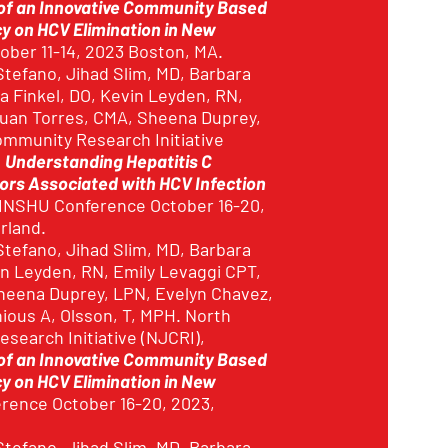
of an Innovative Community Based
 on HCV Elimination in New
tober 11-14, 2023 Boston, MA.
tefano, Jihad Slim, MD, Barbara
a Finkel, DO, Kevin Leyden, RN,
Juan Torres, CMA, Sheena Duprey,
mmunity Research Initiative
.
Understanding Hepatitis C
ors Associated with HCV Infection
 INSHU Conference October 16-20,
rland.
tefano, Jihad Slim, MD, Barbara
in Leyden, RN, Emily Levaggi CPT,
heena Duprey, LPN, Evelyn Chavez,
ious A, Olsson, T, MPH. North
search Initiative (NJCRI),
of an Innovative Community Based
 on HCV Elimination in New
rence October 16-20, 2023,
.
tefano, Jihad Slim, MD, Barbara