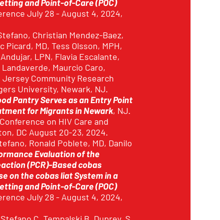
Setting and Point-of-Care (POC)
rence July 28 - August 4, 2024,
tefano, Christian Mendez-Baez,
rc Picard, MD, Tess Olsson, MPH,
 Andujar, LPN, Flavia Escalante,
a Landaverde, Maurcio Caro,
th Jersey Community Research
tgers University, Newark, NJ.
d Pantry Serves as an Entry Point
atment for Migrants in Newark
, NJ.
 Conference on HIV Care and
ton, DC August 20-23, 2024.
efano, Ronald Poblete, MD, Danilo
formance Evaluation of the
eaction (PCR)-Based cobas
e on the cobas liat System in a
Setting and Point-of-Care (POC)
rence July 28 - August 4, 2024,
Stefano C, Tempalski B, Duprey, S,