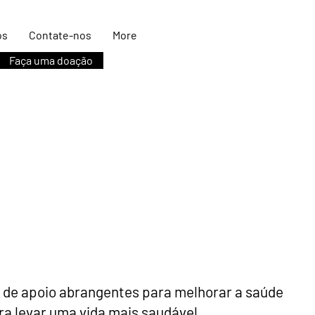
os
Contate-nos
More
Faça uma doação
 de apoio abrangentes para melhorar a saúde
a levar uma vida mais saudável.