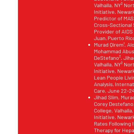
Valhalla, NY² N
Initiative, Newar
Predictor of MAS
Cross-Sectional S
Provider of AIDS
Juan, Puerto Ric
Murad Qirem¹, Al
Mohammad Abusha
DeStefano², Jihad
Valhalla, NY² N
Initiative, Newar
Lean People Livi
Analysis, Interna
Care, June 22-24
Jihad Slim, Mura
Corey Destefano
College, Valhall
Initiative, Newa
Rates Following 
Therapy for Hepa