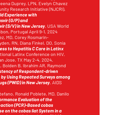
eena Duprey, LPN, Evelyn Chavez
ity Research Initiative (NJCRI),
ld Experience with
svir (G/P) and
ir (S/V) in New Jersey
, USA World
bon, Portugal April 9-1, 2024
ez, MD, Corey Rosmarin-
den, RN, Diana Finkel, DO, Sonia
ss to Hepatitis C Care in Latinx
ional Latinx Conference on HIV,
San Jose, TX May 2-4, 2024.
, Bolden B, Ibrahim AR, Raymond
stency of Respondent-driven
 by Using Repeated Surveys among
ugs (PWID) in New Jersey
. AIDS
efano, Ronald Poblete, MD, Danilo
formance Evaluation of the
eaction (PCR)-Based cobas
e on the cobas liat System in a