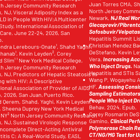
Juan Torres CMA, Sh
orth Jersey Community Research
North Jersey Commun
k, NJ, Visceral Adiposity Index as a
Newark,
NJ Real Wor
LD in People With HIV:A Multicenter
Glecaprevir/Pibrenta
tudy, International Association of
Sofosbuvir/Velpatasv
 Care, June 22-24, 2026, San
Hepatitis Summit Lis
o.
Christian Mendez Ba
ondra Lerebours-Onate¹, Shahd Yaghi¹,
DeStefano, Kevin Ley
nab¹, Kevin Leyden², Corey
Vera.
Increasing Acce
 Slim¹ ¹ New York Medical College,
Who Inject Drugs.
Nat
orth Jersey Community Research
Hepatitis and STIs 
k, NJ, Predictors of Hepatic Steatosis in
Wang P, Wogayehu A
ng with HIV: A Descriptive
HF.
Assessing Consi
tional Association of Provider of AIDS
Sampling Estimators
, 2026, San Juan, Puerto Rico.
People Who Inject Dr
d Qerem, Shahd, Yaghi, Kevin Leyden,
Behav. 2024. Epub.
, Sheena Duprey New York Medical
Corey Rosmarin DeSt
a, NY² North Jersey Community Research
Gamino,
Clinical Per
rk, NJ, Sustained Virologic Response
Polymerase Chain R
Incomplete Direct-Acting Antiviral
CT/NG/MG Test for Us
titis C: A Real-World Study, EASL