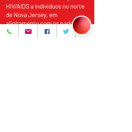
HIV/AIDS a indivíduos no norte
de Nova Jersey, em
alinhamento com os padrões
federais e estaduais de
qualidade, responsabilidade e
acesso equitativo.
Programas e Serviços
Sobre
Eventos
Contate-nos
Carreiras
política de Privacidade
393 Avenida Central