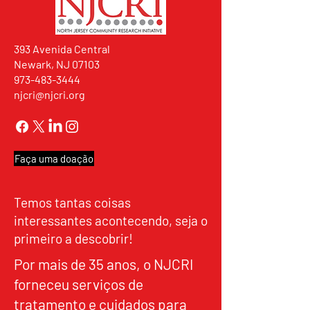
393 Avenida Central
Newark, NJ 07103
973-483-3444
njcri@njcri.org
Faça uma doação
Temos tantas coisas
interessantes acontecendo, seja o
primeiro a descobrir!
Por mais de 35 anos, o NJCRI
forneceu serviços de
tratamento e cuidados para