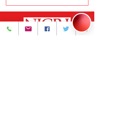
393 Avenida Central
Newark, NJ 07103
973-483-3444
njcri@njcri.org
Faça uma doação
Temos tantas coisas
interessantes acontecendo, seja o
primeiro a descobrir!