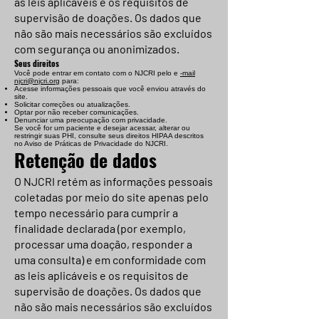
as leis aplicáveis e os requisitos de
supervisão de doações. Os dados que
não são mais necessários são excluídos
com segurança ou anonimizados.
Seus direitos
Você pode entrar em contato com o NJCRI pelo e
-mail
njcri@njcri.org
para:
Acesse informações pessoais que você enviou através do
site.
Solicitar correções ou atualizações.
Optar por não receber comunicações.
Denunciar uma preocupação com privacidade.
Se você for um paciente e desejar acessar, alterar ou
restringir suas PHI, consulte seus direitos HIPAA descritos
no Aviso de Práticas de Privacidade do NJCRI.
Retenção de dados
O NJCRI retém as informações pessoais
coletadas por meio do site apenas pelo
tempo necessário para cumprir a
finalidade declarada (por exemplo,
processar uma doação, responder a
uma consulta) e em conformidade com
as leis aplicáveis e os requisitos de
supervisão de doações. Os dados que
não são mais necessários são excluídos