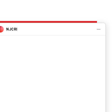
Programas e
Serviços
Sobre
Eventos
Contate-nos
Carreiras
política de
Privacidade