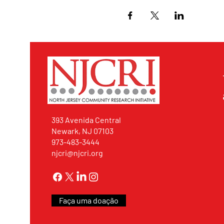
393 Avenida Central
Newark, NJ 07103
973-483-3444
njcri@njcri.org
Faça uma doação