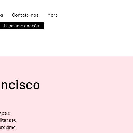
os
Contate-nos
More
Faça uma doação
ancisco
tos e
itar seu
 próximo