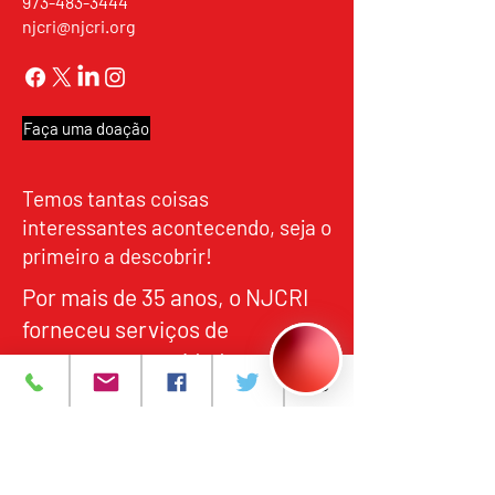
973-483-3444
njcri@njcri.org
Faça uma doação
Temos tantas coisas
interessantes acontecendo, seja o
primeiro a descobrir!
Por mais de 35 anos, o NJCRI
forneceu serviços de
tratamento e cuidados para
HIV/AIDS a indivíduos no norte
de Nova Jersey, em
alinhamento com os padrões
federais e estaduais de