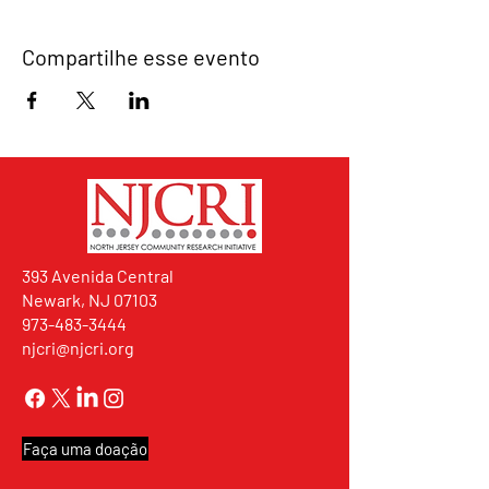
Compartilhe esse evento
393 Avenida Central
Newark, NJ 07103
973-483-3444
njcri@njcri.org
Faça uma doação