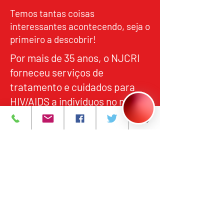
Temos tantas coisas
interessantes acontecendo, seja o
primeiro a descobrir!
Por mais de 35 anos, o NJCRI
forneceu serviços de
tratamento e cuidados para
HIV/AIDS a indivíduos no norte
de Nova Jersey, em
alinhamento com os padrões
federais e estaduais de
qualidade, responsabilidade e
acesso equitativo.
Programas e Serviços
Sobre