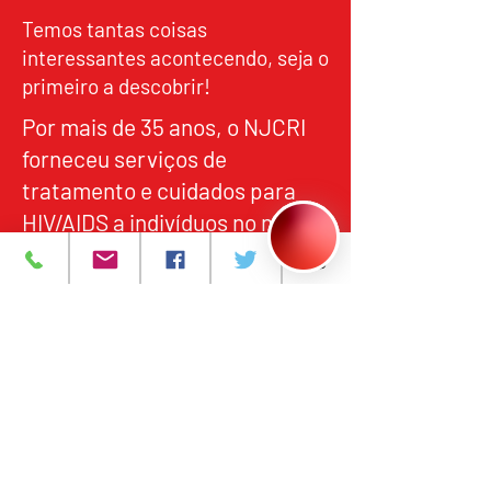
Temos tantas coisas
interessantes acontecendo, seja o
primeiro a descobrir!
Por mais de 35 anos, o NJCRI
forneceu serviços de
tratamento e cuidados para
HIV/AIDS a indivíduos no norte
de Nova Jersey, em
alinhamento com os padrões
federais e estaduais de
qualidade, responsabilidade e
acesso equitativo.
Programas e Serviços
Sobre