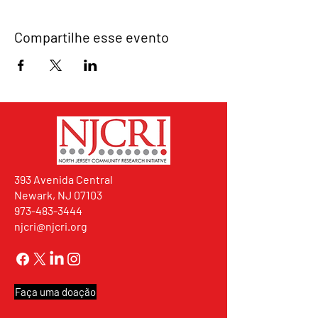
Compartilhe esse evento
393 Avenida Central
Newark, NJ 07103
973-483-3444
njcri@njcri.org
Faça uma doação