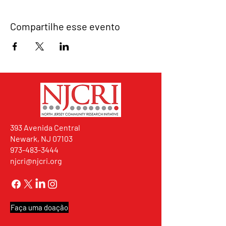
Compartilhe esse evento
393 Avenida Central
Newark, NJ 07103
973-483-3444
njcri@njcri.org
Faça uma doação