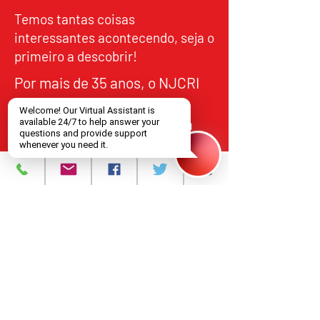
Temos tantas coisas
interessantes acontecendo, seja o
primeiro a descobrir!
Por mais de 35 anos, o NJCRI
forneceu serviços de
tratamento e cuidados para
HIV/AIDS a indivíduos no norte
de Nova Jersey, em
alinhamento com os padrões
federais e estaduais de
qualidade, responsabilidade e
acesso equitativo.
Programas e Serviços
Sobre