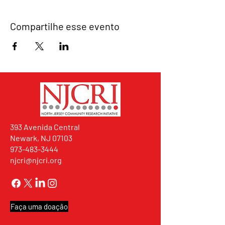
Compartilhe esse evento
393 Avenida Central
Newark, NJ 07103
973-483-3444
njcri@njcri.org
Faça uma doação