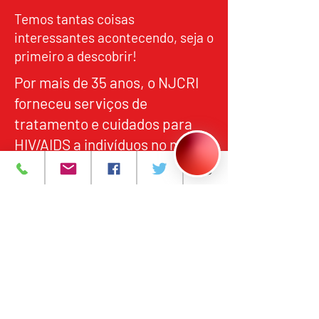
Temos tantas coisas
interessantes acontecendo, seja o
primeiro a descobrir!
Por mais de 35 anos, o NJCRI
forneceu serviços de
tratamento e cuidados para
HIV/AIDS a indivíduos no norte
de Nova Jersey, em
alinhamento com os padrões
federais e estaduais de
qualidade, responsabilidade e
acesso equitativo.
Programas e Serviços
Sobre