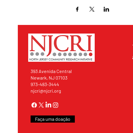
393 Avenida Central
Newark, NJ 07103
973-483-3444
njcri@njcri.org
Faça uma doação