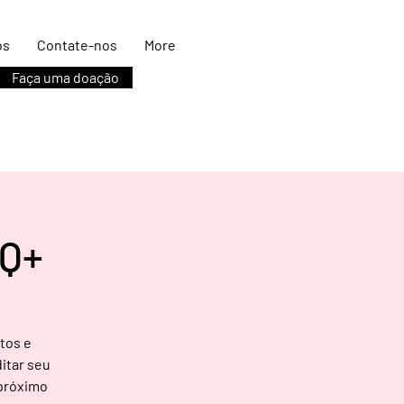
os
Contate-nos
More
Faça uma doação
TQ+
tos e
itar seu
 próximo