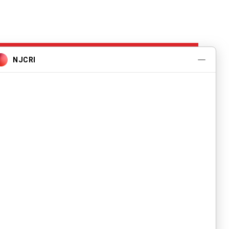
Programas e
Serviços
Sobre
Eventos
Contate-nos
Carreiras
política de
Privacidade