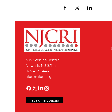
393 Avenida Central
Newark, NJ 07103
973-483-3444
njcri@njcri.org
Faça uma doação