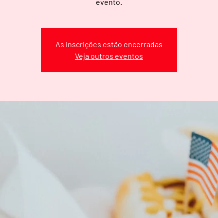
evento.
As inscrições estão encerradas
Veja outros eventos