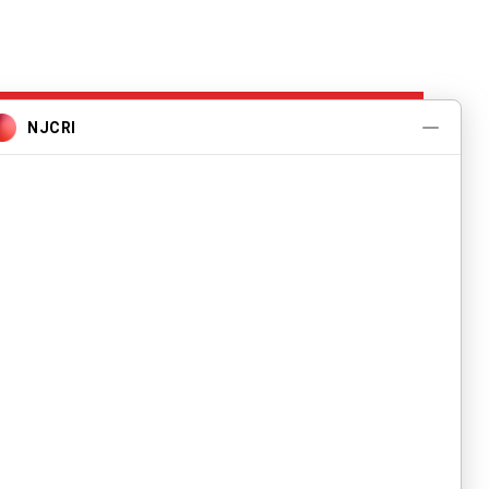
Programas e
Serviços
Sobre
Eventos
Contate-nos
Carreiras
política de
Privacidade