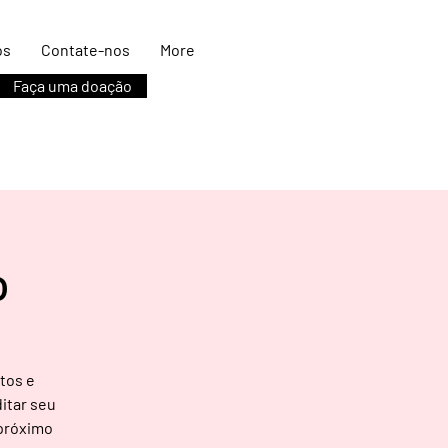
os
Contate-nos
More
Faça uma doação
o
tos e
itar seu
 próximo