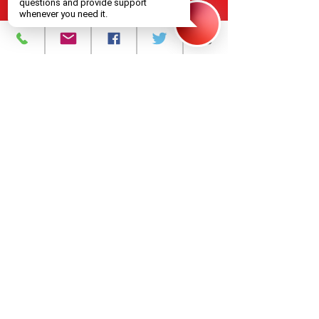
Jersey, de acuerdo con los
estándares federales y
estatales de calidad,
responsabilidad y acceso
equitativo.
Programas y Servicios
Acerca de
Eventos
Contáctanos
393 Avenida Central
Newark, Nueva Jersey 07103
973-483-3444
njcri@njcri.org