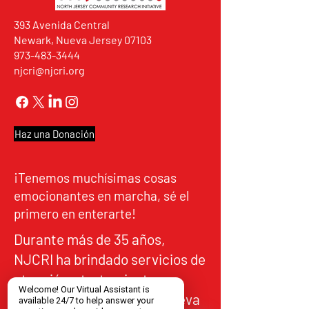
393 Avenida Central
Newark, Nueva Jersey 07103
973-483-3444
njcri@njcri.org
Haz una Donación
¡Tenemos muchísimas cosas
emocionantes en marcha, sé el
primero en enterarte!
Durante más de 35 años,
NJCRI ha brindado servicios de
atención y tratamiento a
personas en el norte de Nueva