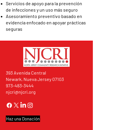
Servicios de apoyo para la prevención
de infecciones y un uso más seguro
Asesoramiento preventivo basado en
evidencia enfocado en apoyar prácticas
seguras
393 Avenida Central
Newark, Nueva Jersey 07103
973-483-3444
njcri@njcri.org
Haz una Donación