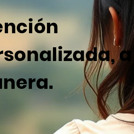
ención
sonalizada, a
nera.