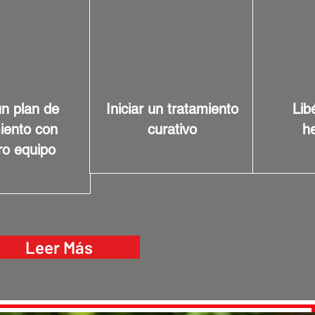
n plan de
Iniciar un tratamiento
Lib
iento con
curativo
he
ro equipo
Leer Más