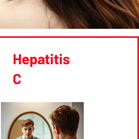
Hepatitis
C