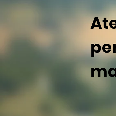
At
per
ma