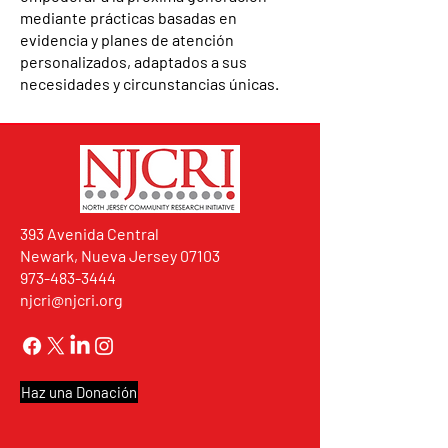
mediante prácticas basadas en
evidencia y planes de atención
personalizados, adaptados a sus
necesidades y circunstancias únicas.
393 Avenida Central
Newark, Nueva Jersey 07103
973-483-3444
njcri@njcri.org
Haz una Donación