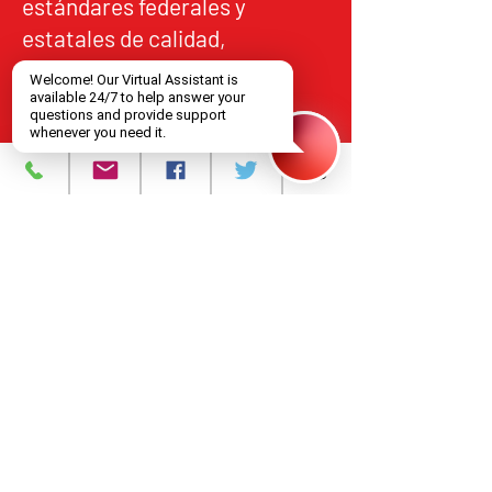
estándares federales y
estatales de calidad,
responsabilidad y acceso
equitativo.
Programas y Servicios
Acerca de
Eventos
Contáctanos
393 Avenida Central
Newark, Nueva Jersey 07103
973-483-3444
njcri@njcri.org
393 Avenida Central
Newark, Nueva Jersey 07103