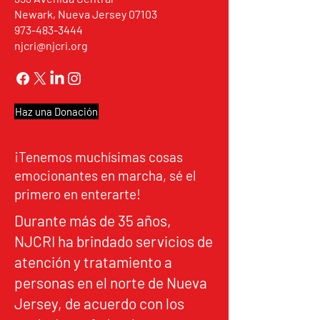
Newark, Nueva Jersey 07103
973-483-3444
njcri@njcri.org
Haz una Donación
¡Tenemos muchísimas cosas
emocionantes en marcha, sé el
primero en enterarte!
Durante más de 35 años,
NJCRI ha brindado servicios de
atención y tratamiento a
personas en el norte de Nueva
Jersey, de acuerdo con los