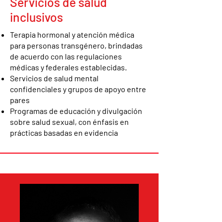
Servicios de salud
Pruebas de tuberculosis (TB), con
inclusivos
informes acordes con los requisitos de
salud pública
Terapia hormonal y atención médica
Servicios de salud para mujeres
para personas transgénero, brindadas
(pruebas de Papanicolaou, atención
de acuerdo con las regulaciones
anticonceptiva, pruebas de embarazo),
médicas y federales establecidas.
con salvaguardas para garantizar el
Servicios de salud mental
acceso equitativo y la protección de la
confidenciales y grupos de apoyo entre
privacidad.
pares
Programas de educación y divulgación
sobre salud sexual, con énfasis en
prácticas basadas en evidencia