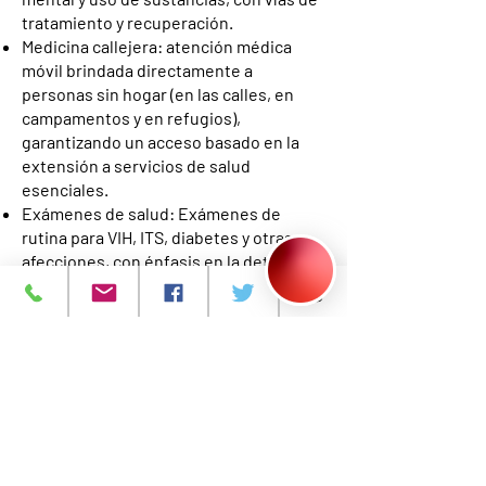
tratamiento y recuperación.
Medicina callejera: atención médica
móvil brindada directamente a
personas sin hogar (en las calles, en
campamentos y en refugios),
garantizando un acceso basado en la
extensión a servicios de salud
esenciales.
Exámenes de salud: Exámenes de
rutina para VIH, ITS, diabetes y otras
afecciones, con énfasis en la detección
temprana y la vinculación con la
atención.
Servicios dentales básicos:
Actualmente, se ofrecen exámenes
dentales en asociación con el grupo de
médicos afiliados a NJCRI.
Navegación de recursos comunitarios:
referencias y apoyo para transporte,
acceso a nutrición y otros servicios