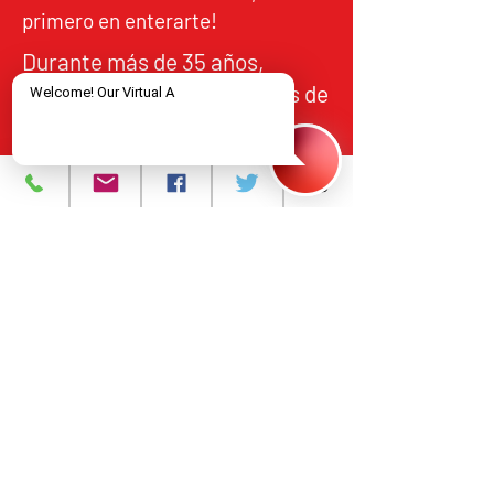
primero en enterarte!
Durante más de 35 años,
NJCRI ha brindado servicios de
atención y tratamiento a
personas en el norte de Nueva
Jersey, de acuerdo con los
estándares federales y
estatales de calidad,
responsabilidad y acceso
equitativo.
Programas y Servicios
Acerca de
Eventos
Contáctanos