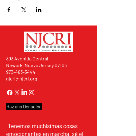
393 Avenida Central
Newark, Nueva Jersey 07103
973-483-3444
njcri@njcri.org
Haz una Donación
¡Tenemos muchísimas cosas
emocionantes en marcha, sé el