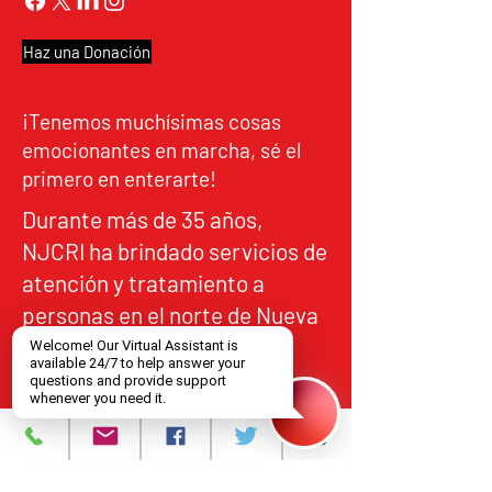
Haz una Donación
¡Tenemos muchísimas cosas
emocionantes en marcha, sé el
primero en enterarte!
Durante más de 35 años,
NJCRI ha brindado servicios de
atención y tratamiento a
personas en el norte de Nueva
Jersey, de acuerdo con los
estándares federales y
estatales de calidad,
responsabilidad y acceso
equitativo.