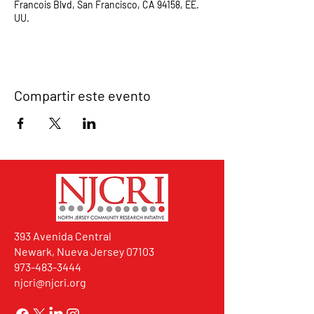
Francois Blvd, San Francisco, CA 94158, EE.
UU.
Compartir este evento
393 Avenida Central
Newark, Nueva Jersey 07103
973-483-3444
njcri@njcri.org