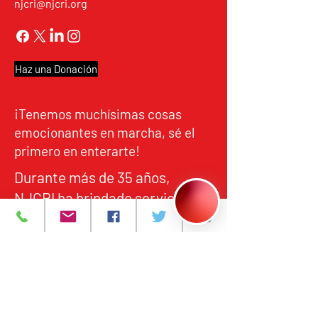
njcri@njcri.org
Haz una Donación
¡Tenemos muchísimas cosas
emocionantes en marcha, sé el
primero en enterarte!
Durante más de 35 años,
NJCRI ha brindado servicios de
atención y tratamiento a
personas en el norte de Nueva
Jersey, de acuerdo con los
estándares federales y
estatales de calidad,