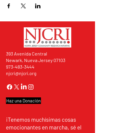
393 Avenida Central
Newark, Nueva Jersey 07103
973-483-3444
njcri@njcri.org
Haz una Donación
¡Tenemos muchísimas cosas
emocionantes en marcha, sé el