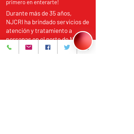
primero en enterarte!
Durante más de 35 años,
NJCRI ha brindado servicios de
atención y tratamiento a
personas en el norte de Nueva
Jersey, de acuerdo con los
estándares federales y
estatales de calidad,
responsabilidad y acceso
equitativo.
Programas y Servicios
Acerca de
Eventos
Contáctanos