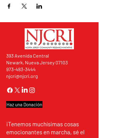
393 Avenida Central
Newark, Nueva Jersey 07103
973-483-3444
njcri@njcri.org
Haz una Donación
¡Tenemos muchísimas cosas
emocionantes en marcha, sé el