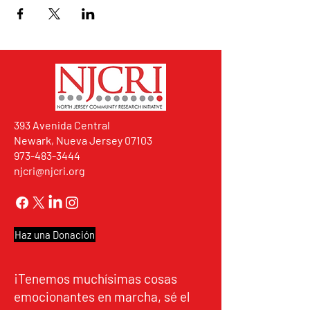
393 Avenida Central
Newark, Nueva Jersey 07103
973-483-3444
njcri@njcri.org
Haz una Donación
¡Tenemos muchísimas cosas
emocionantes en marcha, sé el