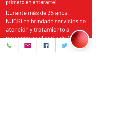
primero en enterarte!
Durante más de 35 años,
NJCRI ha brindado servicios de
atención y tratamiento a
personas en el norte de Nueva
Jersey, de acuerdo con los
estándares federales y
estatales de calidad,
responsabilidad y acceso
equitativo.
Programas y Servicios
Acerca de
Eventos
Contáctanos