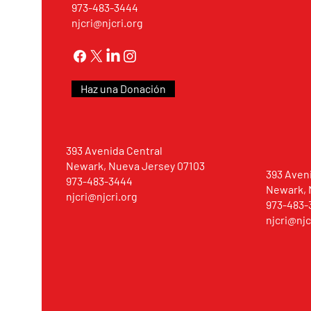
973-483-3444
njcri@njcri.org
Haz una Donación
393 Avenida Central
Newark, Nueva Jersey 07103
393 Aven
973-483-3444
Newark, 
njcri@njcri.org
973-483-
njcri@njc