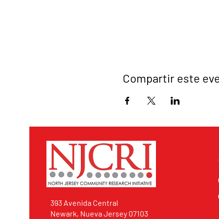
Compartir este ev
393 Avenida Central
Newark, Nueva Jersey 07103