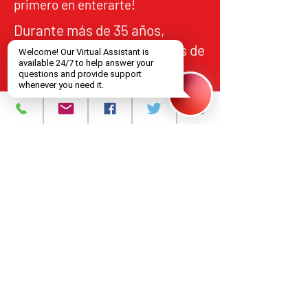
primero en enterarte!
Durante más de 35 años,
NJCRI ha brindado servicios de
atención y tratamiento a
personas en el norte de Nueva
Jersey, de acuerdo con los
estándares federales y
estatales de calidad,
responsabilidad y acceso
equitativo.
Programas y Servicios
Acerca de
Eventos
Contáctanos