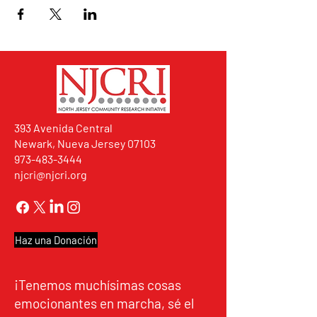
393 Avenida Central
Newark, Nueva Jersey 07103
973-483-3444
njcri@njcri.org
Haz una Donación
¡Tenemos muchísimas cosas
emocionantes en marcha, sé el