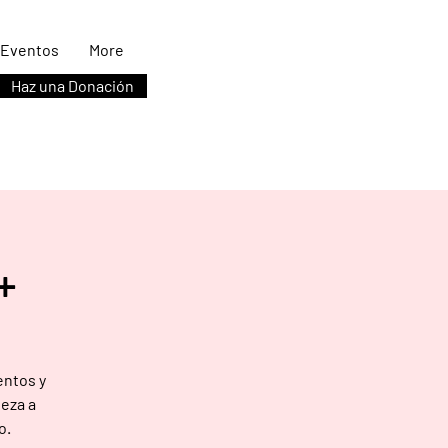
Eventos
More
Haz una Donación
+
entos y
ieza a
o.