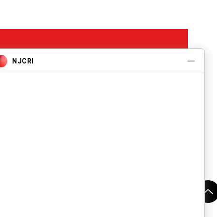
Programas y
Servicios
Acerca de
Eventos
Contáctanos
393 Avenida Central
Newark, Nueva Jersey 07103
973-483-3444