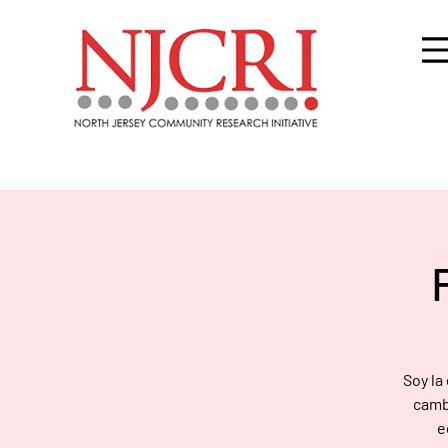
Soy la
cambi
e