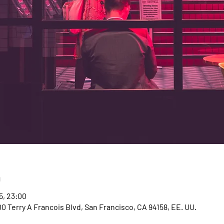
n
35, 23:00
00 Terry A Francois Blvd, San Francisco, CA 94158, EE. UU.