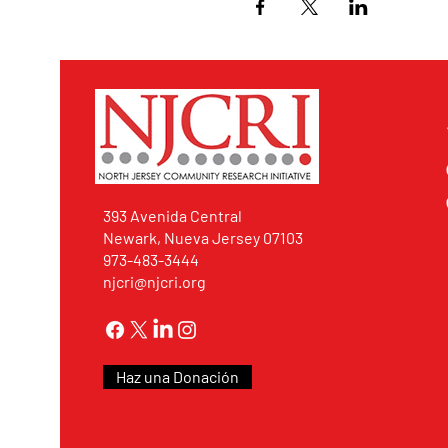
393 Avenida Central
Newark, Nueva Jersey 07103
973-483-3444
njcri@njcri.org
Haz una Donación