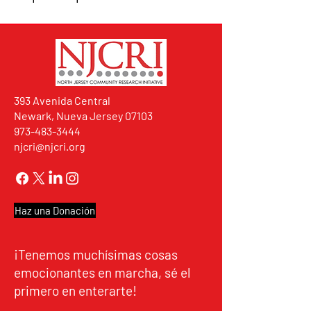
393 Avenida Central
Newark, Nueva Jersey 07103
973-483-3444
njcri@njcri.org
Haz una Donación
¡Tenemos muchísimas cosas
emocionantes en marcha, sé el
primero en enterarte!