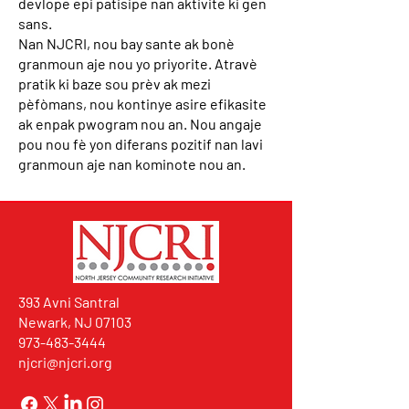
devlope epi patisipe nan aktivite ki gen
sans.
Nan NJCRI, nou bay sante ak bonè
granmoun aje nou yo priyorite. Atravè
pratik ki baze sou prèv ak mezi
pèfòmans, nou kontinye asire efikasite
ak enpak pwogram nou an. Nou angaje
pou nou fè yon diferans pozitif nan lavi
granmoun aje nan kominote nou an.
393 Avni Santral
Newark, NJ 07103
973-483-3444
njcri@njcri.org