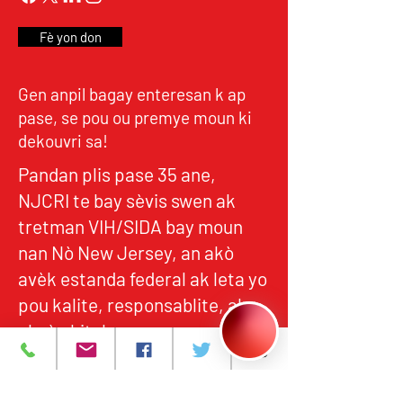
Fè yon don
Gen anpil bagay enteresan k ap
pase, se pou ou premye moun ki
dekouvri sa!
Pandan plis pase 35 ane,
NJCRI te bay sèvis swen ak
tretman VIH/SIDA bay moun
nan Nò New Jersey, an akò
avèk estanda federal ak leta yo
pou kalite, responsablite, ak
aksè ekitab.
Pwogram ak Sèvis
A pwopo