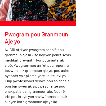
Pwogram pou Granmoun
Aje yo
NJCRI ofri yon pwogram konplè pou
granmoun aje ki vize bay yon pakèt sèvis
medikal, prevantif, konpòtmantal ak
sipò. Pwogram nou an fèt pou reponn a
bezwen inik granmoun aje yo, pou asire
byennèt yo epi amelyore kalite lavi yo.
Ekip pwofesyonèl devwe nou an angaje
pou bay swen ak sipò pèsonalize pou
chak patisipan granmoun aje. Nou fè
efò pou kreye yon anviwònman cho ak
akeyan kote granmoun aje yo ka