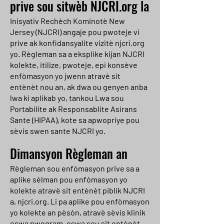
prive sou sitwèb NJCRI.org la
Inisyativ Rechèch Kominotè New
Jersey (NJCRI) angaje pou pwoteje vi
prive ak konfidansyalite vizitè njcri.org
yo. Règleman sa a eksplike kijan NJCRI
kolekte, itilize, pwoteje, epi konsève
enfòmasyon yo jwenn atravè sit
entènèt nou an, ak dwa ou genyen anba
lwa ki aplikab yo, tankou Lwa sou
Portabilite ak Responsablite Asirans
Sante (HIPAA), kote sa apwopriye pou
sèvis swen sante NJCRI yo.
Dimansyon Règleman an
Règleman sou enfòmasyon prive sa a
aplike sèlman pou enfòmasyon yo
kolekte atravè sit entènèt piblik NJCRI
a, njcri.org. Li pa aplike pou enfòmasyon
yo kolekte an pèsòn, atravè sèvis klinik
oswa pwogram, oswa sou sit entènèt