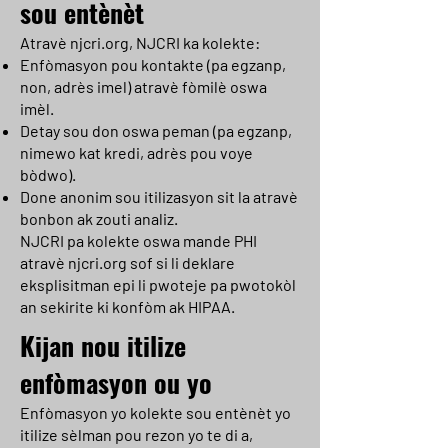
sou entènèt
Atravè njcri.org, NJCRI ka kolekte:
Enfòmasyon pou kontakte (pa egzanp,
non, adrès imel) atravè fòmilè oswa
imèl.
Detay sou don oswa peman (pa egzanp,
nimewo kat kredi, adrès pou voye
bòdwo).
Done anonim sou itilizasyon sit la atravè
bonbon ak zouti analiz.
NJCRI pa kolekte oswa mande PHI
atravè njcri.org sof si li deklare
eksplisitman epi li pwoteje pa pwotokòl
an sekirite ki konfòm ak HIPAA.
Kijan nou itilize
enfòmasyon ou yo
Enfòmasyon yo kolekte sou entènèt yo
itilize sèlman pou rezon yo te di a,