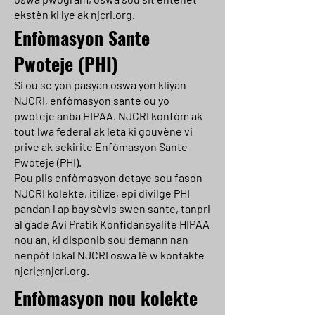
ekstèn ki lye ak njcri.org.
Enfòmasyon Sante
Pwoteje (PHI)
Si ou se yon pasyan oswa yon kliyan
NJCRI, enfòmasyon sante ou yo
pwoteje anba HIPAA. NJCRI konfòm ak
tout lwa federal ak leta ki gouvène vi
prive ak sekirite Enfòmasyon Sante
Pwoteje (PHI).
Pou plis enfòmasyon detaye sou fason
NJCRI kolekte, itilize, epi divilge PHI
pandan l ap bay sèvis swen sante, tanpri
al gade Avi Pratik Konfidansyalite HIPAA
nou an, ki disponib sou demann nan
nenpòt lokal NJCRI oswa lè w kontakte
njcri@njcri.org.
Enfòmasyon nou kolekte