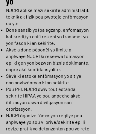
yo
NJCRI aplike mezi sekirite administratif,
teknik ak fizik pou pwoteje enfòmasyon
ou yo:
Done sansib yo (pa egzanp, enfòmasyon
kat kredi) yo chiffres epi yo transmèt yo
yon fason ki an sekirite.
Aksè a done pèsonèl yo limite a
anplwaye NJCRI ki resevwa fòmasyon
epi ki gen yon bezwen biznis dokimante,
dapre akò konfidansyalite.
Sèvè ki estoke enfòmasyon yo sitiye
nan anviwònman ki an sekirite.
Pou PHI, NJCRI swiv tout estanda
sekirite HIPAA yo pou anpeche aksè,
itilizasyon oswa divilgasyon san
otorizasyon.
NJCRI òganize fòmasyon regilye pou
anplwaye yo sou vi prive/sekirite epi li
revize pratik yo detanzantan pou yo rete