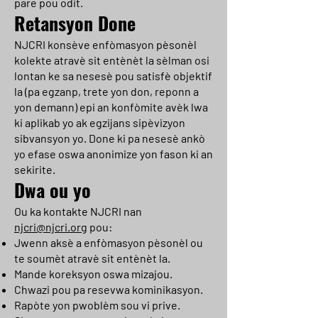
pare pou odit.
Retansyon Done
NJCRI konsève enfòmasyon pèsonèl
kolekte atravè sit entènèt la sèlman osi
lontan ke sa nesesè pou satisfè objektif
la (pa egzanp, trete yon don, reponn a
yon demann) epi an konfòmite avèk lwa
ki aplikab yo ak egzijans sipèvizyon
sibvansyon yo. Done ki pa nesesè ankò
yo efase oswa anonimize yon fason ki an
sekirite.
Dwa ou yo
Ou ka kontakte NJCRI nan
njcri@njcri.org
pou:
Jwenn aksè a enfòmasyon pèsonèl ou
te soumèt atravè sit entènèt la.
Mande koreksyon oswa mizajou.
Chwazi pou pa resevwa kominikasyon.
Rapòte yon pwoblèm sou vi prive.