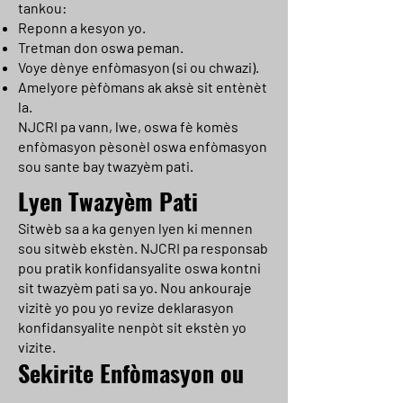
tankou:
Reponn a kesyon yo.
Tretman don oswa peman.
Voye dènye enfòmasyon (si ou chwazi).
Amelyore pèfòmans ak aksè sit entènèt
la.
NJCRI pa vann, lwe, oswa fè komès
enfòmasyon pèsonèl oswa enfòmasyon
sou sante bay twazyèm pati.
Lyen Twazyèm Pati
Sitwèb sa a ka genyen lyen ki mennen
sou sitwèb ekstèn. NJCRI pa responsab
pou pratik konfidansyalite oswa kontni
sit twazyèm pati sa yo. Nou ankouraje
vizitè yo pou yo revize deklarasyon
konfidansyalite nenpòt sit ekstèn yo
vizite.
Sekirite Enfòmasyon ou