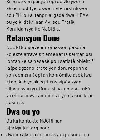
Si ou se yon pasyan epi ou vle jwenn
aksè, modifye, oswa mete restriksyon
sou PHI ou a, tanpri al gade dwa HIPAA
ou yo ki dekri nan Avi sou Pratik
Konfidansyalite NJCRI a.
Retansyon Done
NJCRI konsève enfòmasyon pèsonèl
kolekte atravè sit entènèt la sèlman osi
lontan ke sa nesesè pou satisfè objektif
la (pa egzanp, trete yon don, reponn a
yon demann) epi an konfòmite avèk lwa
ki aplikab yo ak egzijans sipèvizyon
sibvansyon yo. Done ki pa nesesè ankò
yo efase oswa anonimize yon fason ki an
sekirite.
Dwa ou yo
Ou ka kontakte NJCRI nan
njcri@njcri.org
pou:
Jwenn aksè a enfòmasyon pèsonèl ou