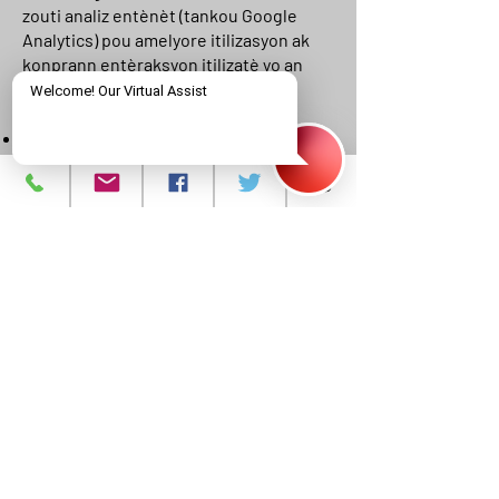
zouti analiz entènèt (tankou Google
Analytics) pou amelyore itilizasyon ak
konprann entèraksyon itilizatè yo an
jeneral. Zouti sa yo pa kolekte PHI.
Vizitè yo kapab:
Dezaktive bonbon yo atravè paramèt
navigatè a, oubyen
Dezaktive Google Analytics lè w sèvi ak
zouti sa a.
Zouti Piblisite Sou
Entènèt
NJCRI ka itilize zouti piblisite limite (pa
egzanp, Facebook Pixels, Google Ads)
pou pataje kontni ki gen rapò ak NJCRI
ak vizitè sit entènèt anvan yo. Zouti sa
yo:
Opere anonimman sou enfòmasyon
agrégé ki pa idantifyab.