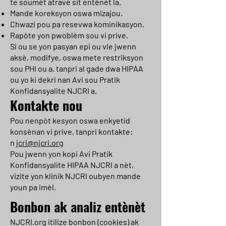
te soumèt atravè sit entènèt la.
Mande koreksyon oswa mizajou.
Chwazi pou pa resevwa kominikasyon.
Rapòte yon pwoblèm sou vi prive.
Si ou se yon pasyan epi ou vle jwenn
aksè, modifye, oswa mete restriksyon
sou PHI ou a, tanpri al gade dwa HIPAA
ou yo ki dekri nan Avi sou Pratik
Konfidansyalite NJCRI a.
Kontakte nou
Pou nenpòt kesyon oswa enkyetid
konsènan vi prive, tanpri kontakte:
n
jcri@njcri.org
Pou jwenn yon kopi Avi Pratik
Konfidansyalite HIPAA NJCRI a nèt,
vizite yon klinik NJCRI oubyen mande
youn pa imèl.
Bonbon ak analiz entènèt
NJCRI.org itilize bonbon (cookies) ak