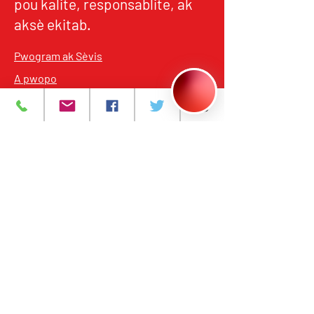
pou kalite, responsablite, ak
aksè ekitab.
Pwogram ak Sèvis
A pwopo
Evènman yo
Kontakte nou
Karyè
Règleman sou
enfòmasyon prive
393 Avni Santral
Newark, NJ 07103
973-483-3444
njcri@njcri.org
393 Avni Santral