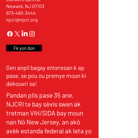
Newark, NJ 07103
973-483-3444
njcri@njcri.org
Fè yon don
Gen anpil bagay enteresan k ap
pase, se pou ou premye moun ki
dekouvri sa!
Pandan plis pase 35 ane,
NJCRI te bay sèvis swen ak
tretman VIH/SIDA bay moun
nan Nò New Jersey, an akò
avèk estanda federal ak leta yo