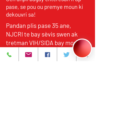
pase, se pou ou premye moun ki
dekouvri sa!
Pandan plis pase 35 ane,
NJCRI te bay sèvis swen ak
tretman VIH/SIDA bay moun
nan Nò New Jersey, an akò
avèk estanda federal ak leta yo
pou kalite, responsablite, ak
aksè ekitab.
Pwogram ak Sèvis
A pwopo
Evènman yo
Kontakte nou
Karyè