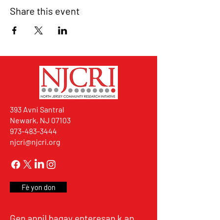
Share this event
393 Avni Santral
Newark, NJ 07103
973-483-3444
njcri@njcri.org
Fè yon don
Gen anpil bagay enteresan k ap