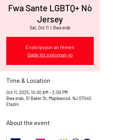
Fwa Sante LGBTQ+ Nò
Jersey
Sat, Oct 11
  |  
Bwa erab
Enskripsyon an fèmen
Gade lòt evènman yo
Time & Location
Oct 11, 2025, 10:00 AM – 2:00 PM
Bwa erab, 51 Baker St, Maplewood, NJ 07040,
Etazini
About the event