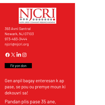
393 Avni Santral
Newark, NJ 07103
973-483-3444
njcri@njcri.org
Fè yon don
Gen anpil bagay enteresan k ap
pase, se pou ou premye moun ki
dekouvri sa!
Pandan plis pase 35 ane,