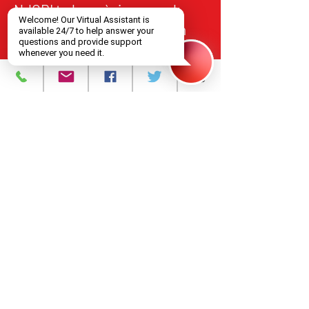
NJCRI te bay sèvis swen ak
tretman VIH/SIDA bay moun
nan Nò New Jersey, an akò
avèk estanda federal ak leta yo
pou kalite, responsablite, ak
aksè ekitab.
Pwogram ak Sèvis
A pwopo
Evènman yo
Kontakte nou
Karyè
Règleman sou
enfòmasyon prive