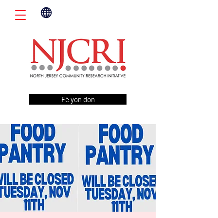
Fè yon don