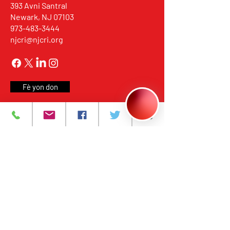
393 Avni Santral
Newark, NJ 07103
973-483-3444
njcri@njcri.org
Fè yon don
Gen anpil bagay enteresan k ap
pase, se pou ou premye moun ki
dekouvri sa!
Pandan plis pase 35 ane,
NJCRI te bay sèvis swen ak
tretman VIH/SIDA bay moun
nan Nò New Jersey, an akò
avèk estanda federal ak leta yo