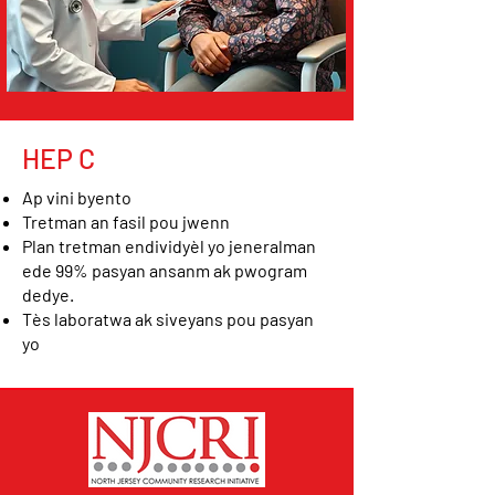
HEP C
Ap vini byento
Tretman an fasil pou jwenn
Plan tretman endividyèl yo jeneralman
ede 99% pasyan ansanm ak pwogram
dedye.
Tès laboratwa ak siveyans pou pasyan
yo