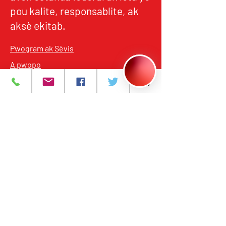
pou kalite, responsablite, ak
aksè ekitab.
Pwogram ak Sèvis
A pwopo
Evènman yo
Kontakte nou
Karyè
Règleman sou
enfòmasyon prive
393 Avni Santral
Newark, NJ 07103
973-483-3444
njcri@njcri.org
393 Avni Santral