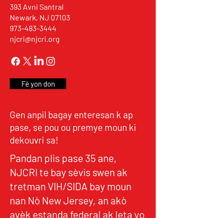
393 Avni Santral
Newark, NJ 07103
973-483-3444
njcri@njcri.org
Fè yon don
Gen anpil bagay enteresan k ap
pase, se pou ou premye moun ki
dekouvri sa!
Pandan plis pase 35 ane,
NJCRI te bay sèvis swen ak
tretman VIH/SIDA bay moun
nan Nò New Jersey, an akò
avèk estanda federal ak leta yo